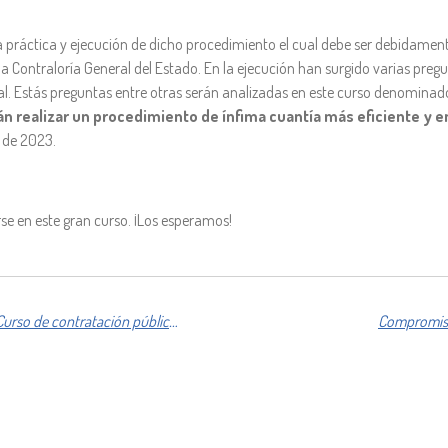
a práctica y ejecución de dicho procedimiento el cual debe ser debidamente
 la Contraloría General del Estado. En la ejecución han surgido varias pre
ual. Estás preguntas entre otras serán analizadas en este curso denominad
án realizar un procedimiento de ínfima cuantía más eficiente y
o de 2023.
rse en este gran curso. ¡Los esperamos!
El inicio de un nuevo reto: "Curso de contratación pública para expertos"
Compromiso