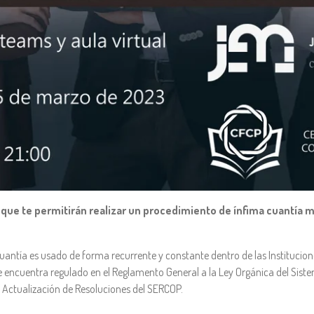
 que te permitirán realizar un procedimiento de ínfima cuantía 
uantía es usado de forma recurrente y constante dentro de las Institucion
e encuentra regulado en el Reglamento General a la Ley Orgánica del Sist
 y Actualización de Resoluciones del SERCOP.