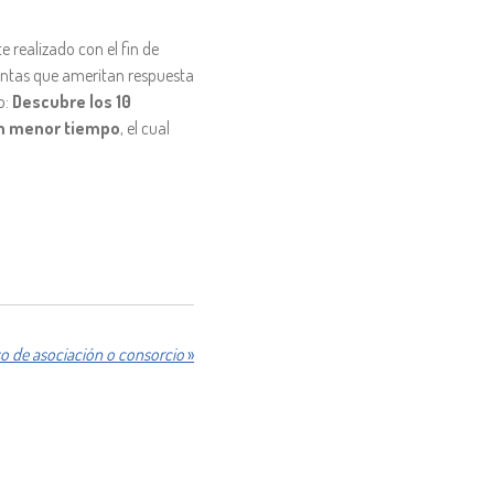
 realizado con el fin de
guntas que ameritan respuesta
o:
Descubre los 10
 en menor tiempo
, el cual
 de asociación o consorcio
»