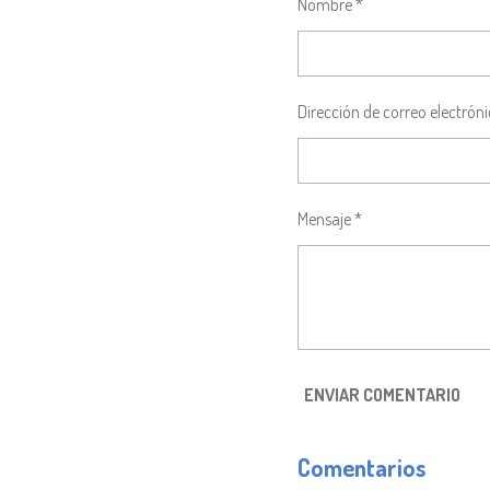
Nombre *
T
T
T
I
I
I
R
R
R
Dirección de correo electróni
Mensaje *
ENVIAR COMENTARIO
Comentarios