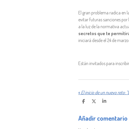
El gran problema radica en l
evitar futuras sanciones por
a la luz de la normativa act
secretos que te permitir
iniciará desde el 24 de marz
Están invitados para inscribi
«
C
C
C
O
O
O
M
M
M
Añadir comentario
P
P
P
A
A
A
R
R
R