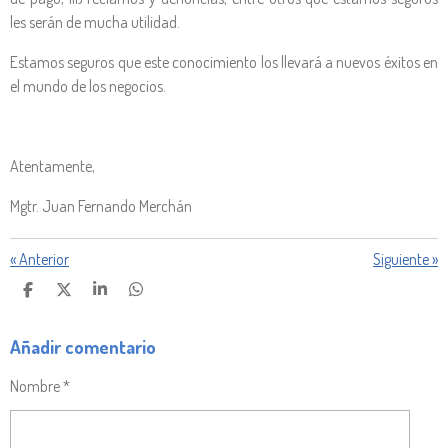
les serán de mucha utilidad.
Estamos seguros que este conocimiento los llevará a nuevos éxitos en
el mundo de los negocios.
Atentamente,
Mgtr. Juan Fernando Merchán
«
Anterior
Siguiente
»
C
C
C
C
O
O
O
O
M
M
M
M
P
P
P
P
Añadir comentario
A
A
A
A
R
R
R
R
Nombre *
T
T
T
T
I
I
I
I
R
R
R
R